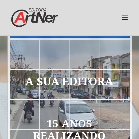
A
SUA
EDITORA
15
ANOS
REALIZANDO