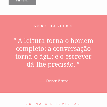
Ver mais...
BONS HÁBITOS
“
A
leitura
torna
o
homem
completo;
a
conversação
torna-o
ágil;
e
o
escrever
dá-lhe
precisão.
”
⸺
Francis Bacon
JORNAIS E REVISTAS