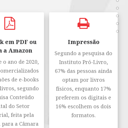
k em PDF ou
Impressão
a a Amazon
Segundo a pesquisa do
 o ano de 2020,
Instituto Pró-Livro,
comercializados
67% das pessoas ainda
hões de e-books
optam por livros
livros, segundo
físicos, enquanto 17%
isa Conteúdo
preferem os digitais e
tal do Setor
16% escolhem os dois
ial, feita pela
formatos.
n para a Câmara