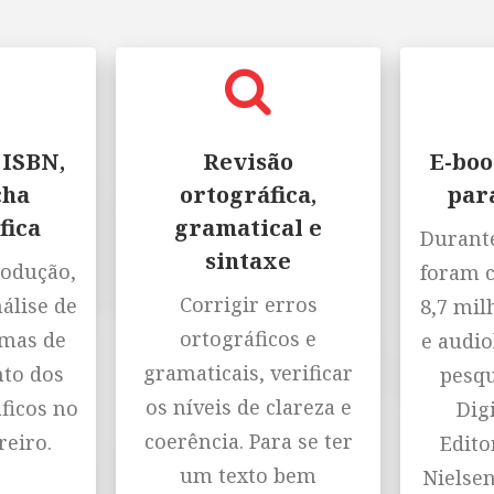
 ISBN,
Revisão
E-boo
cha
ortográfica,
par
fica
gramatical e
Durante
sintaxe
rodução,
foram 
Corrigir erros
nálise de
8,7 mil
ortográficos e
emas de
e audio
gramaticais, verificar
to dos
pesqu
os níveis de clareza e
ficos no
Digi
coerência. Para se ter
reiro.
Editor
um texto bem
Nielse