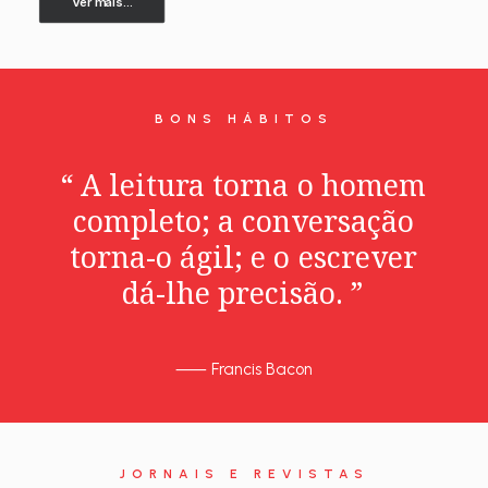
Ver mais...
BONS HÁBITOS
“
A
leitura
torna
o
homem
completo;
a
conversação
torna-o
ágil;
e
o
escrever
dá-lhe
precisão.
”
⸺
Francis Bacon
JORNAIS E REVISTAS