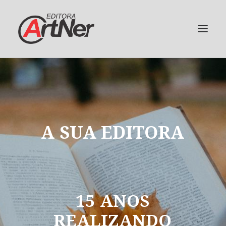
A
SUA
EDITORA
15
ANOS
REALIZANDO