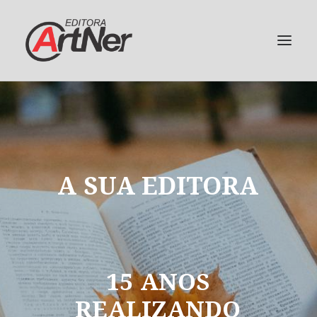
A
SUA
EDITORA
15
ANOS
REALIZANDO