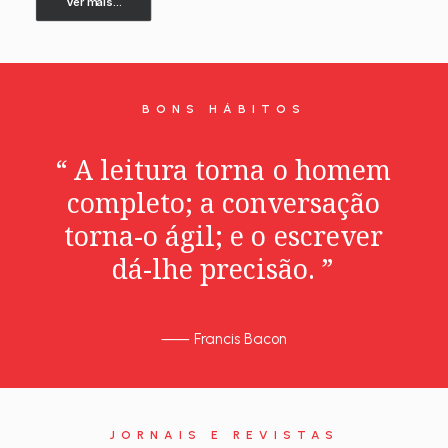
Ver mais...
BONS HÁBITOS
“
A
leitura
torna
o
homem
completo;
a
conversação
torna-o
ágil;
e
o
escrever
dá-lhe
precisão.
”
⸺
Francis Bacon
JORNAIS E REVISTAS