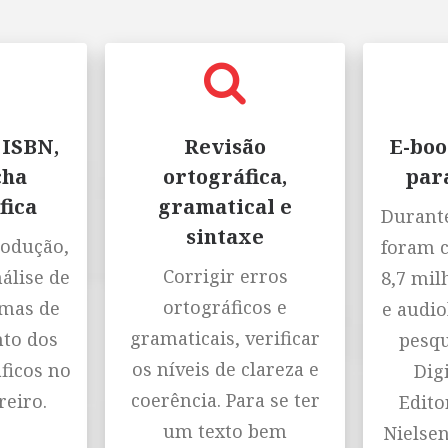
 ISBN,
Revisão
E-boo
cha
ortográfica,
par
fica
gramatical e
Durante
sintaxe
rodução,
foram 
Corrigir erros
nálise de
8,7 mil
ortográficos e
emas de
e audio
gramaticais, verificar
to dos
pesqu
os níveis de clareza e
ficos no
Digi
coerência. Para se ter
reiro.
Editor
um texto bem
Nielse