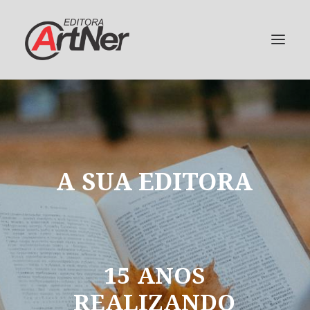
A
SUA
EDITORA
15
ANOS
REALIZANDO