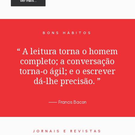
Ver mais...
BONS HÁBITOS
“
A
leitura
torna
o
homem
completo;
a
conversação
torna-o
ágil;
e
o
escrever
dá-lhe
precisão.
”
⸺
Francis Bacon
JORNAIS E REVISTAS