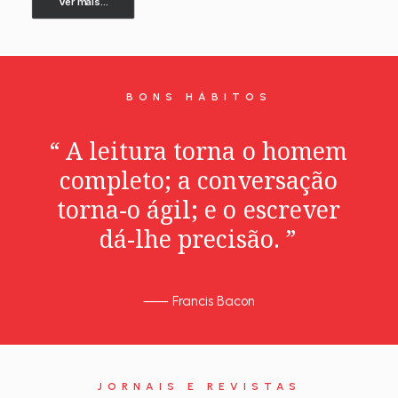
Ver mais...
BONS HÁBITOS
“
A
leitura
torna
o
homem
completo;
a
conversação
torna-o
ágil;
e
o
escrever
dá-lhe
precisão.
”
⸺
Francis Bacon
JORNAIS E REVISTAS