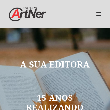
A
SUA
EDITORA
15
ANOS
REALIZANDO