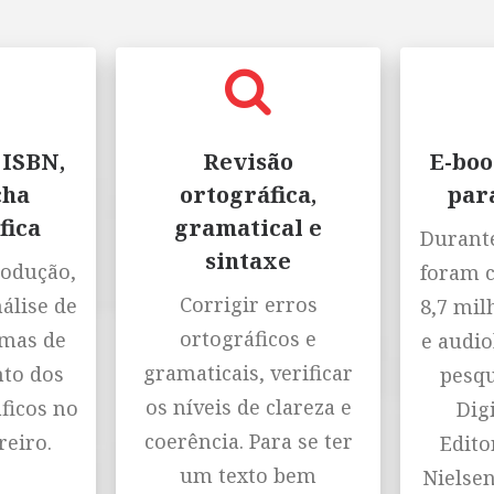
 ISBN,
Revisão
E-boo
cha
ortográfica,
par
fica
gramatical e
Durante
sintaxe
rodução,
foram 
Corrigir erros
nálise de
8,7 mil
ortográficos e
emas de
e audio
gramaticais, verificar
to dos
pesqu
os níveis de clareza e
ficos no
Digi
coerência. Para se ter
reiro.
Editor
um texto bem
Nielse