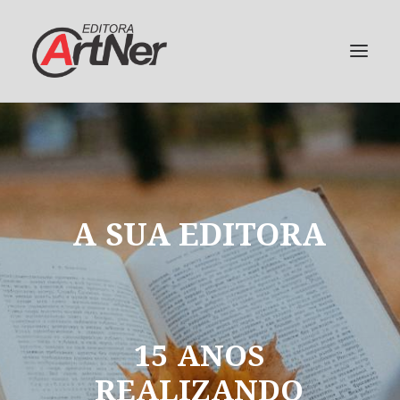
A
SUA
EDITORA
15
ANOS
REALIZANDO