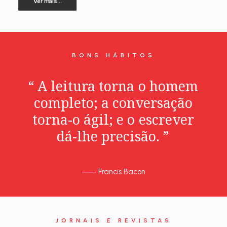
Ver mais...
BONS HÁBITOS
“
A
leitura
torna
o
homem
completo;
a
conversação
torna-o
ágil;
e
o
escrever
dá-lhe
precisão.
”
⸺
Francis Bacon
JORNAIS E REVISTAS