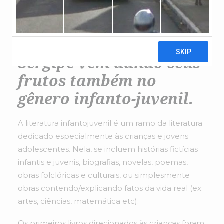
O rico solo literário de
Sergipe vem dando seus
frutos também no
gênero infanto-juvenil.
A literatura infantojuvenil é um ramo da literatura
dedicado especialmente às crianças e jovens
adolescentes. Nela, se incluem histórias fictícias
infantis e juvenis, biografias, novelas, poemas,
obras folclóricas e culturais, ou simplesmente
obras contendo/explicando fatos da vida real (ex:
artes, ciências, matemática etc).
Os primeiros livros direcionados às crianças foram