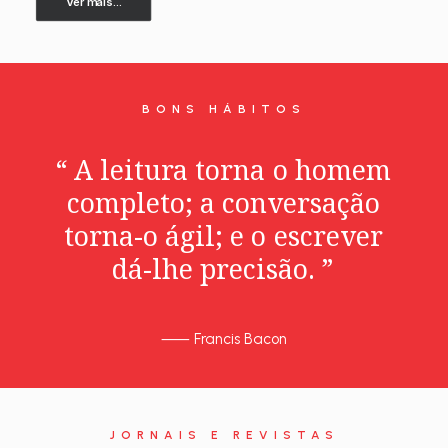
Ver mais...
BONS HÁBITOS
“
A
leitura
torna
o
homem
completo;
a
conversação
torna-o
ágil;
e
o
escrever
dá-lhe
precisão.
”
⸺
Francis Bacon
JORNAIS E REVISTAS