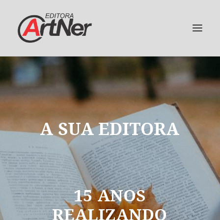
A
SUA
EDITORA
15
ANOS
REALIZANDO