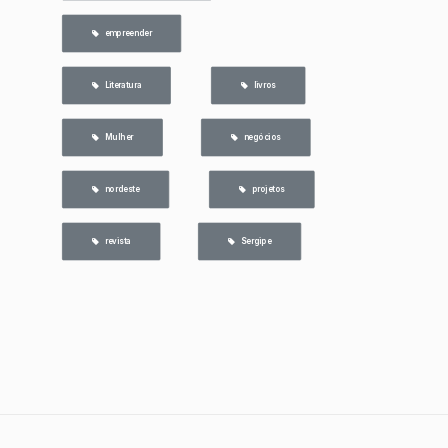
   empreender
   Literatura
   livros
   Mulher
   negócios
   nordeste
   projetos
   revista
   Sergipe