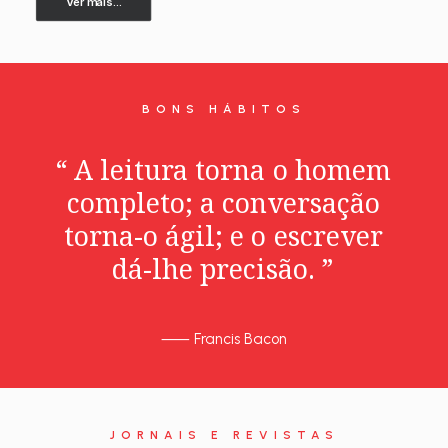
Ver mais...
BONS HÁBITOS
“
A
leitura
torna
o
homem
completo;
a
conversação
torna-o
ágil;
e
o
escrever
dá-lhe
precisão.
”
⸺
Francis Bacon
JORNAIS E REVISTAS