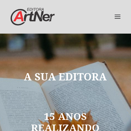
A
SUA
EDITORA
15
ANOS
REALIZANDO