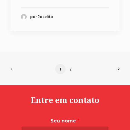
por Joselito
1
2
Entre em contato
Seu nome
*