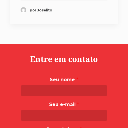
por Joselito
Entre em contato
Seu nome
*
Seu e-mail
*