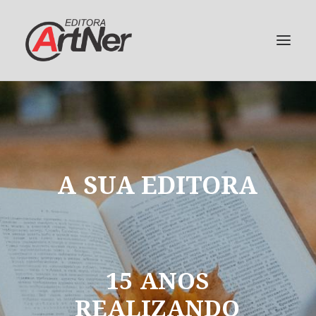
A
SUA
EDITORA
15
ANOS
REALIZANDO