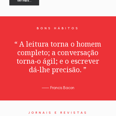
Ver mais...
BONS HÁBITOS
“
A
leitura
torna
o
homem
completo;
a
conversação
torna-o
ágil;
e
o
escrever
dá-lhe
precisão.
”
⸺
Francis Bacon
JORNAIS E REVISTAS