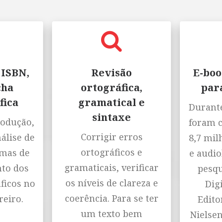
 ISBN,
Revisão
E-boo
cha
ortográfica,
par
fica
gramatical e
Durante
sintaxe
rodução,
foram 
Corrigir erros
nálise de
8,7 mil
ortográficos e
emas de
e audio
gramaticais, verificar
to dos
pesqu
os níveis de clareza e
ficos no
Digi
coerência. Para se ter
reiro.
Editor
um texto bem
Nielse