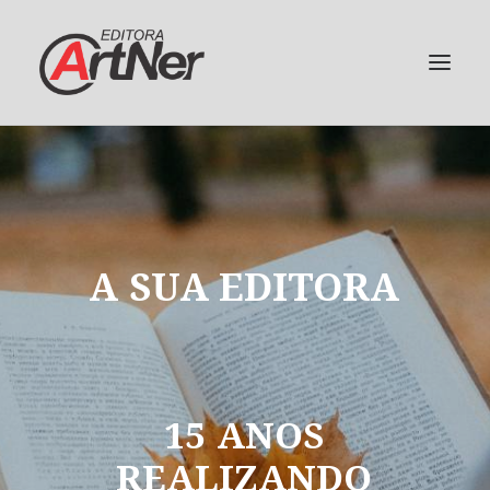
A
SUA
EDITORA
15
ANOS
REALIZANDO