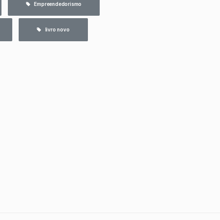
   Empreendedorismo
   livro novo