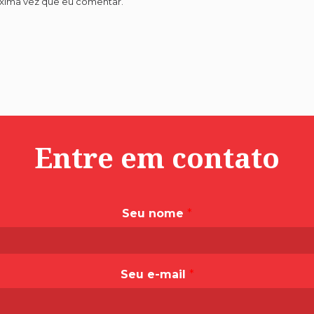
óxima vez que eu comentar.
Entre em contato
Seu nome
*
Seu e-mail
*