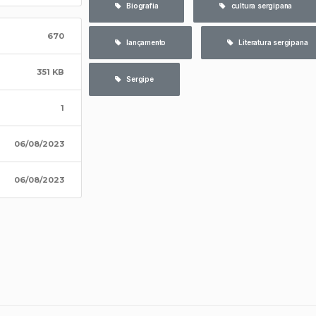
   Biografia
   cultura sergipana
670
   lançamento
   Literatura sergipana
351 KB
   Sergipe
1
06/08/2023
06/08/2023