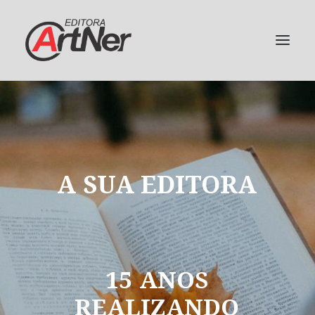
A
SUA
EDITORA
15
ANOS
REALIZANDO