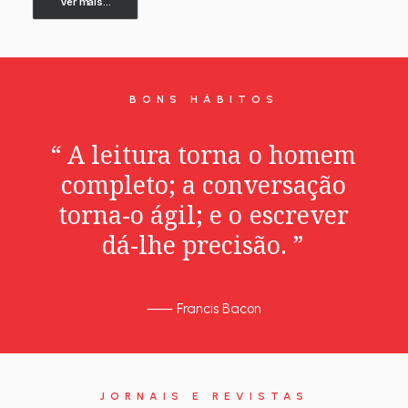
Ver mais...
BONS HÁBITOS
“
A
leitura
torna
o
homem
completo;
a
conversação
torna-o
ágil;
e
o
escrever
dá-lhe
precisão.
”
⸺
Francis Bacon
JORNAIS E REVISTAS