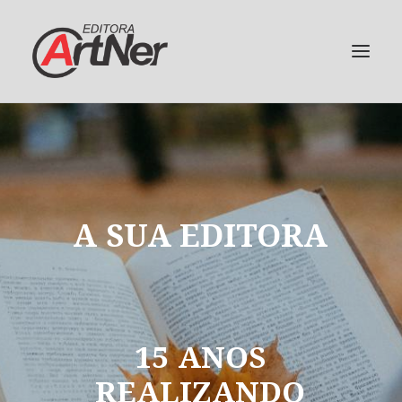
A
SUA
EDITORA
15
ANOS
REALIZANDO