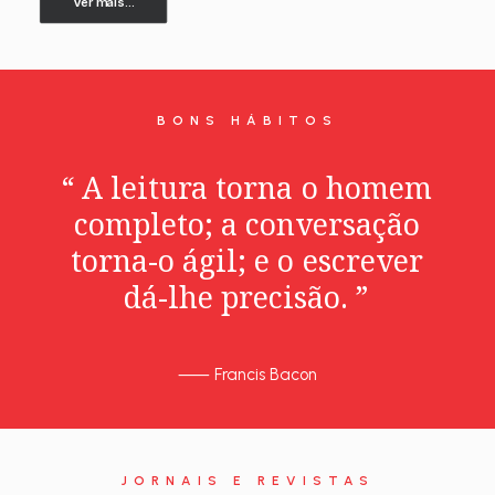
Ver mais...
BONS HÁBITOS
“
A
leitura
torna
o
homem
completo;
a
conversação
torna-o
ágil;
e
o
escrever
dá-lhe
precisão.
”
⸺
Francis Bacon
JORNAIS E REVISTAS