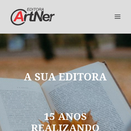
A
SUA
EDITORA
15
ANOS
REALIZANDO