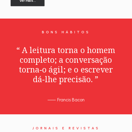
Ver mais...
BONS HÁBITOS
“
A
leitura
torna
o
homem
completo;
a
conversação
torna-o
ágil;
e
o
escrever
dá-lhe
precisão.
”
⸺
Francis Bacon
JORNAIS E REVISTAS