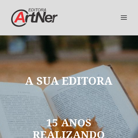
A
SUA
EDITORA
15
ANOS
REALIZANDO