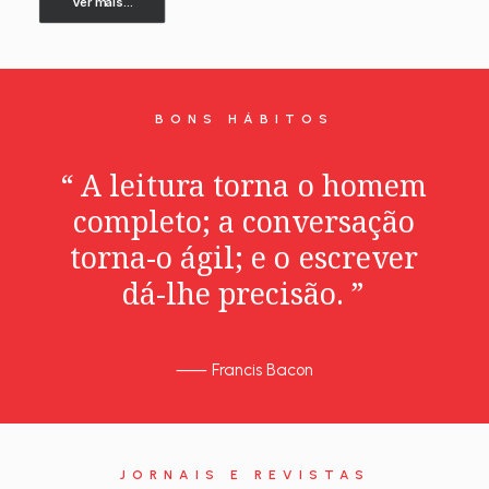
Ver mais...
BONS HÁBITOS
“
A
leitura
torna
o
homem
completo;
a
conversação
torna-o
ágil;
e
o
escrever
dá-lhe
precisão.
”
⸺
Francis Bacon
JORNAIS E REVISTAS