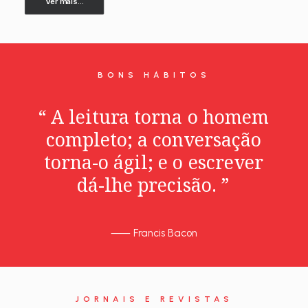
Ver mais...
BONS HÁBITOS
“
A
leitura
torna
o
homem
completo;
a
conversação
torna-o
ágil;
e
o
escrever
dá-lhe
precisão.
”
⸺
Francis Bacon
JORNAIS E REVISTAS