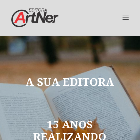
A
SUA
EDITORA
15
ANOS
REALIZANDO