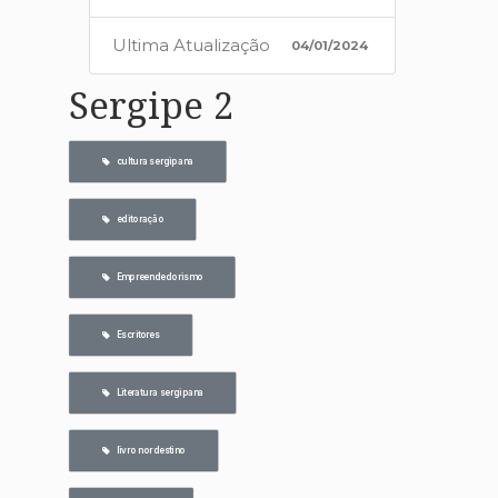
Ultima Atualização
04/01/2024
Sergipe 2
   cultura sergipana
   editoração
   Empreendedorismo
   Escritores
   Literatura sergipana
   livro nordestino