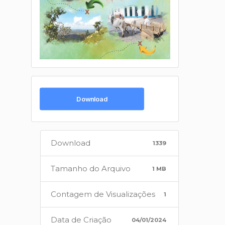
Download
Download
1339
Tamanho do Arquivo
1 MB
Contagem de Visualizações
1
Data de Criação
04/01/2024