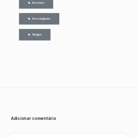
   livro novo
   livro sergipano
   Sergipe
Adicionar comentário