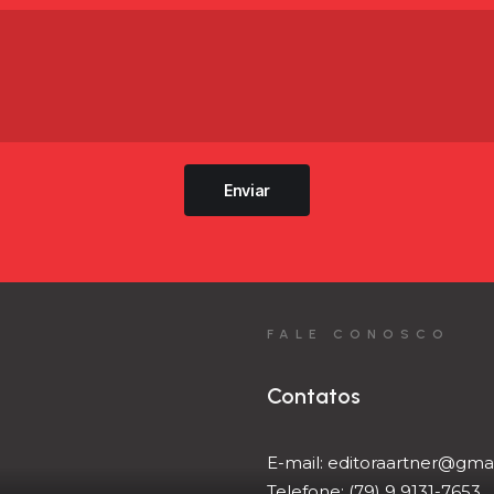
Enviar
FALE CONOSCO
Contatos
E-mail:
editoraartner@gma
Telefone:
(79) 9 9131-7653