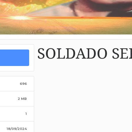
SOLDADO SE
696
2 MB
1
18/09/2024