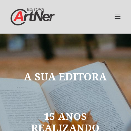
A
SUA
EDITORA
15
ANOS
REALIZANDO