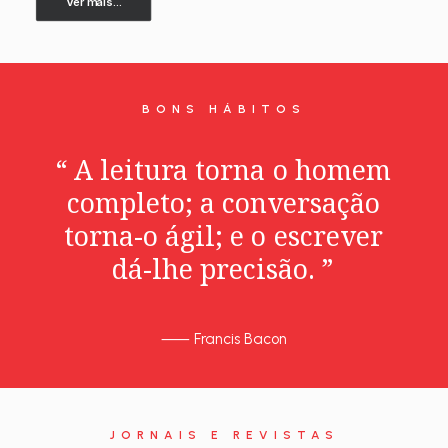
Ver mais...
BONS HÁBITOS
“
A
leitura
torna
o
homem
completo;
a
conversação
torna-o
ágil;
e
o
escrever
dá-lhe
precisão.
”
⸺
Francis Bacon
JORNAIS E REVISTAS