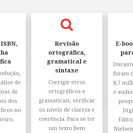
 ISBN,
Revisão
E-boo
cha
ortográfica,
par
fica
gramatical e
Durante
sintaxe
rodução,
foram 
Corrigir erros
nálise de
8,7 mil
ortográficos e
emas de
e audio
gramaticais, verificar
to dos
pesqu
os níveis de clareza e
ficos no
Digi
coerência. Para se ter
reiro.
Editor
um texto bem
Nielse