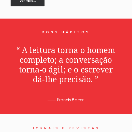
Ver mais...
BONS HÁBITOS
“
A
leitura
torna
o
homem
completo;
a
conversação
torna-o
ágil;
e
o
escrever
dá-lhe
precisão.
”
⸺
Francis Bacon
JORNAIS E REVISTAS