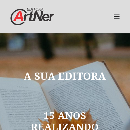
A
SUA
EDITORA
15
ANOS
REALIZANDO