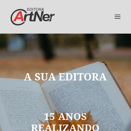
A
SUA
EDITORA
15
ANOS
REALIZANDO