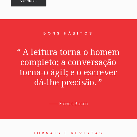
Ver mais...
BONS HÁBITOS
“
A
leitura
torna
o
homem
completo;
a
conversação
torna-o
ágil;
e
o
escrever
dá-lhe
precisão.
”
⸺
Francis Bacon
JORNAIS E REVISTAS