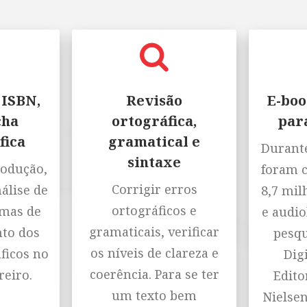
 ISBN,
Revisão
E-boo
cha
ortográfica,
par
fica
gramatical e
Durante
sintaxe
rodução,
foram 
Corrigir erros
nálise de
8,7 mil
ortográficos e
emas de
e audio
gramaticais, verificar
to dos
pesqu
os níveis de clareza e
ficos no
Digi
coerência. Para se ter
reiro.
Editor
um texto bem
Nielse