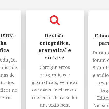
 ISBN,
Revisão
E-boo
cha
ortográfica,
par
fica
gramatical e
Durante
sintaxe
rodução,
foram 
Corrigir erros
nálise de
8,7 mil
ortográficos e
emas de
e audio
gramaticais, verificar
to dos
pesqu
os níveis de clareza e
ficos no
Digi
coerência. Para se ter
reiro.
Editor
um texto bem
Nielse