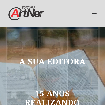
A
SUA
EDITORA
15
ANOS
REALIZANDO