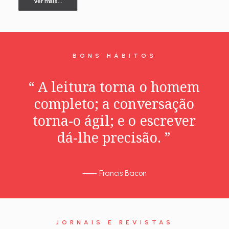
Ver mais...
BONS HÁBITOS
“
A
leitura
torna
o
homem
completo;
a
conversação
torna-o
ágil;
e
o
escrever
dá-lhe
precisão.
”
⸺
Francis Bacon
JORNAIS E REVISTAS