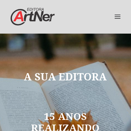
A
SUA
EDITORA
15
ANOS
REALIZANDO