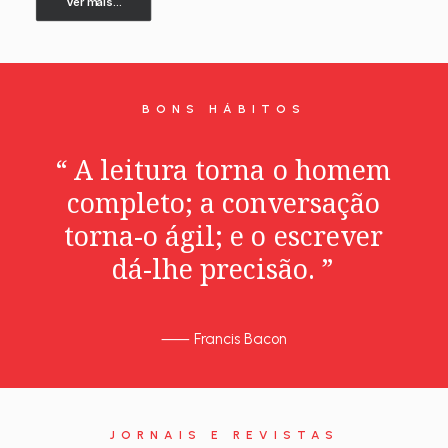
Ver mais...
BONS HÁBITOS
“
A
leitura
torna
o
homem
completo;
a
conversação
torna-o
ágil;
e
o
escrever
dá-lhe
precisão.
”
⸺
Francis Bacon
JORNAIS E REVISTAS