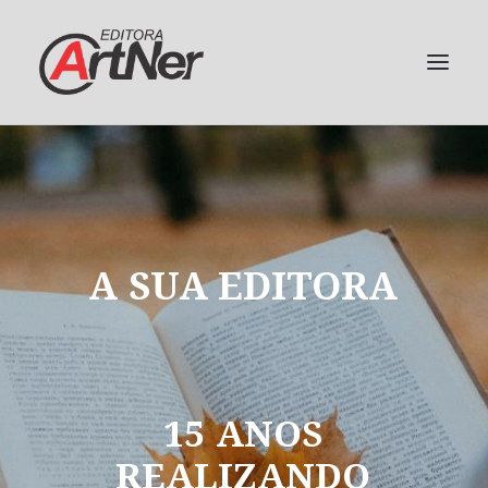
A
SUA
EDITORA
15
ANOS
REALIZANDO