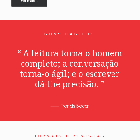
Ver mais...
BONS HÁBITOS
“
A
leitura
torna
o
homem
completo;
a
conversação
torna-o
ágil;
e
o
escrever
dá-lhe
precisão.
”
⸺
Francis Bacon
JORNAIS E REVISTAS