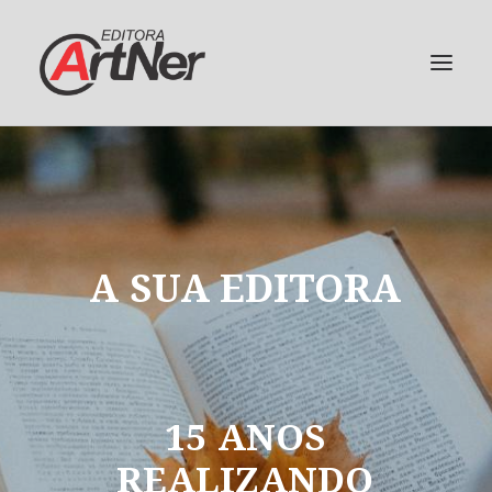
A
SUA
EDITORA
15
ANOS
REALIZANDO