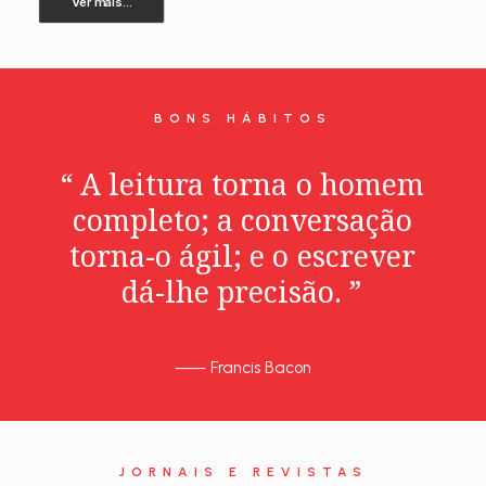
Ver mais...
BONS HÁBITOS
“
A
leitura
torna
o
homem
completo;
a
conversação
torna-o
ágil;
e
o
escrever
dá-lhe
precisão.
”
⸺
Francis Bacon
JORNAIS E REVISTAS