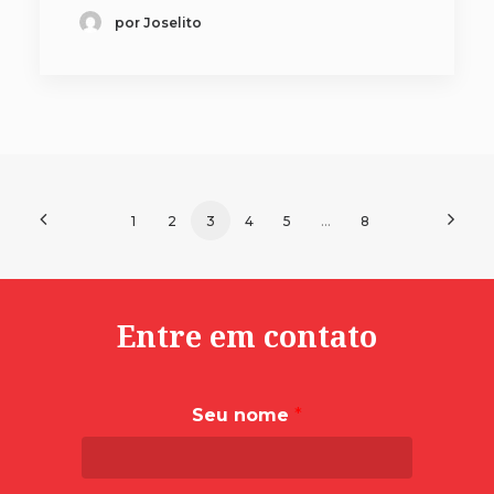
por Joselito
1
2
3
4
5
…
8
Entre em contato
Seu nome
*