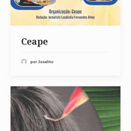
Ceape
por Joselito