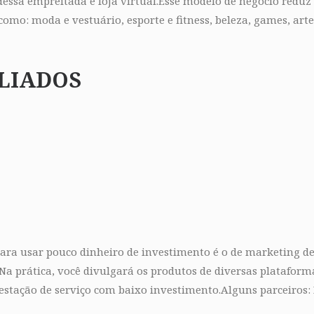
essa empreitada é loja virtual.Esse modelo de negócio reduz 
como: moda e vestuário, esporte e fitness, beleza, games, art
ILIADOS
a usar pouco dinheiro de investimento é o de marketing de a
a prática, você divulgará os produtos de diversas plataform
estação de serviço com baixo investimento.Alguns parceiros