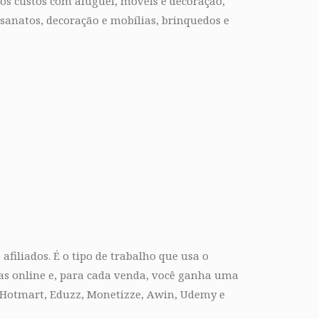
os custos com aluguel, móveis e decoração,
esanatos, decoração e mobílias, brinquedos e
filiados. É o tipo de trabalho que usa o
as online e, para cada venda, você ganha uma
: Hotmart, Eduzz, Monetizze, Awin, Udemy e