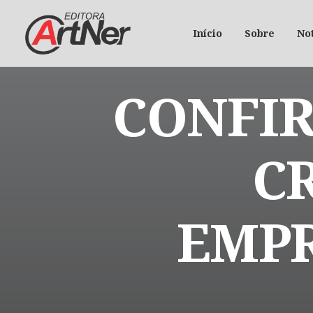
Início
Sobre
Not
CONFIR
C
EMPR