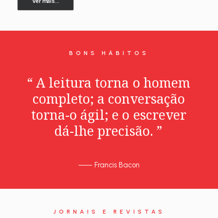
Ver mais...
BONS HÁBITOS
“
A
leitura
torna
o
homem
completo;
a
conversação
torna-o
ágil;
e
o
escrever
dá-lhe
precisão.
”
⸺
Francis Bacon
JORNAIS E REVISTAS