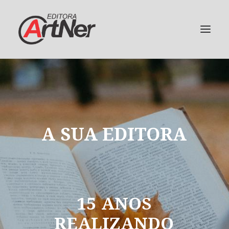
A
SUA
EDITORA
15
ANOS
REALIZANDO