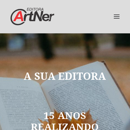
A
SUA
EDITORA
15
ANOS
REALIZANDO