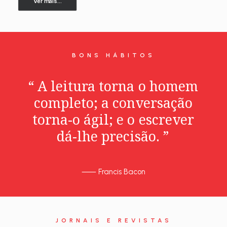
Ver mais...
BONS HÁBITOS
“
A
leitura
torna
o
homem
completo;
a
conversação
torna-o
ágil;
e
o
escrever
dá-lhe
precisão.
”
⸺
Francis Bacon
JORNAIS E REVISTAS