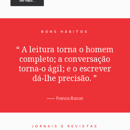
Ver mais...
BONS HÁBITOS
“
A
leitura
torna
o
homem
completo;
a
conversação
torna-o
ágil;
e
o
escrever
dá-lhe
precisão.
”
⸺
Francis Bacon
JORNAIS E REVISTAS