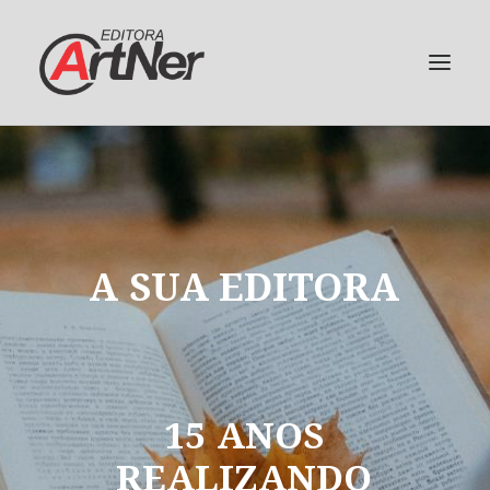
A
SUA
EDITORA
15
ANOS
REALIZANDO