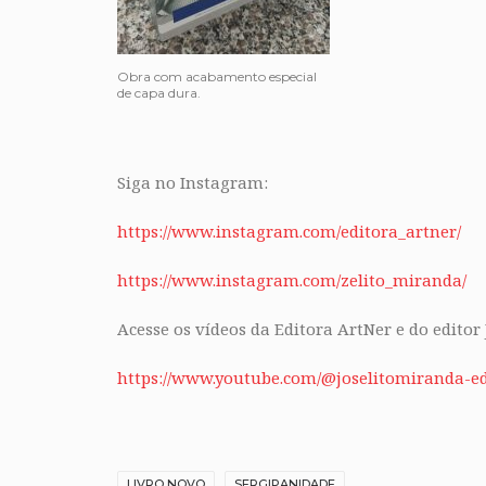
Obra com acabamento especial
de capa dura.
Siga no Instagram:
https:
//www.instagram.com/editora_artner/
https://www.instagram.com/zelito_miranda/
Acesse os vídeos da Editora ArtNer e do editor
https://www.youtube.com/@joselitomiranda-ed
LIVRO NOVO
SERGIPANIDADE