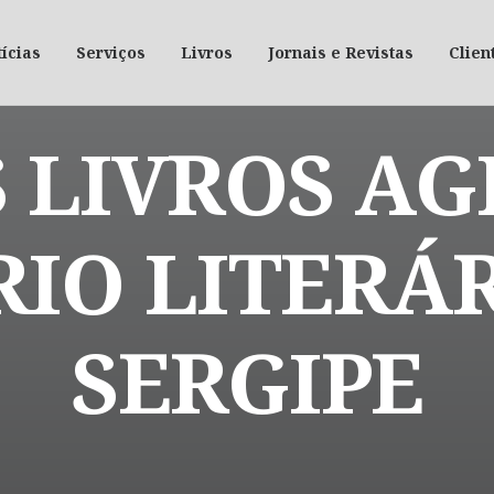
ícias
Serviços
Livros
Jornais e Revistas
Clien
 LIVROS AG
IO LITERÁ
SERGIPE