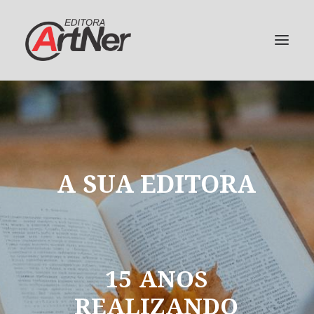
A
SUA
EDITORA
15
ANOS
REALIZANDO