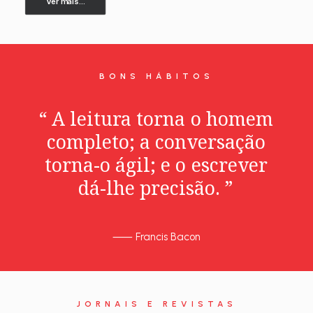
Ver mais...
BONS HÁBITOS
“
A
leitura
torna
o
homem
completo;
a
conversação
torna-o
ágil;
e
o
escrever
dá-lhe
precisão.
”
⸺
Francis Bacon
JORNAIS E REVISTAS