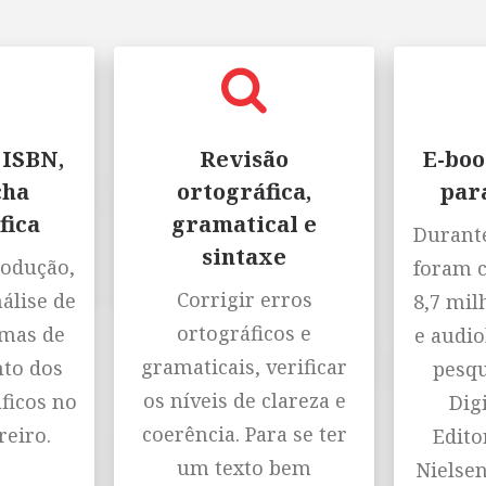
 ISBN,
Revisão
E-boo
cha
ortográfica,
par
fica
gramatical e
Durante
sintaxe
rodução,
foram 
Corrigir erros
nálise de
8,7 mil
ortográficos e
emas de
e audio
gramaticais, verificar
to dos
pesqu
os níveis de clareza e
ficos no
Digi
coerência. Para se ter
reiro.
Editor
um texto bem
Nielse